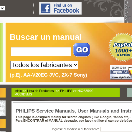
Buscar un manual
(p.Ej. AA-V20EG JVC, ZX-7 Sony)
Inicio
>>
Lista de Productos
>>
PHILIPS
>> HX2535/02 -
MC09D5MG
l
PHILIPS Service Manuals, User Manuals and Inst
This page is designed mainly for search engines ( like Google, Yahoo etc).
Para ENCONTRAR el MANUAL deseado, por favor, utilice el campo de búsq
Ingrese el modelo o el fabricante: