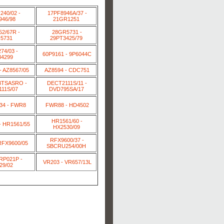
40/02 -
17PF8946A/37 -
946/98
21GR1251
2/67R -
28GR5731 -
5731
29PT3425/79
74/03 -
60P9161 - 9P6044C
34299
- AZ8567/05
AZ8594 - CDC751
BTSASRO -
DECT2111S/11 -
11S/07
DVD795SA/17
34 - FWR8
FWR88 - HD4502
HR1561/60 -
- HR1561/55
HX2530/09
RFX9600/37 -
RFX9600/05
SBCRU254/00H
RP021P -
VR203 - VR657/13L
29/02