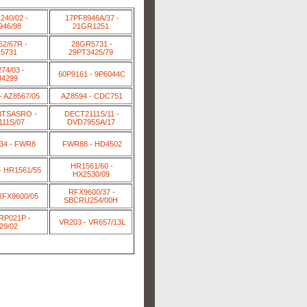
40/02 -
17PF8946A/37 -
946/98
21GR1251
2/67R -
28GR5731 -
5731
29PT3425/79
74/03 -
60P9161 - 9P6044C
34299
- AZ8567/05
AZ8594 - CDC751
BTSASRO -
DECT2111S/11 -
11S/07
DVD795SA/17
34 - FWR8
FWR88 - HD4502
HR1561/60 -
- HR1561/55
HX2530/09
RFX9600/37 -
RFX9600/05
SBCRU254/00H
RP021P -
VR203 - VR657/13L
29/02