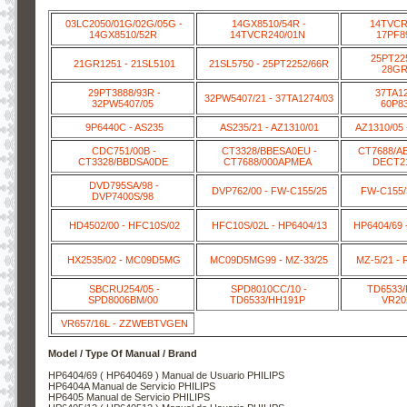
03LC2050/01G/02G/05G -
14GX8510/54R -
14TVCR2
14GX8510/52R
14TVCR240/01N
17PF8
25PT225
21GR1251 - 21SL5101
21SL5750 - 25PT2252/66R
28GR
29PT3888/93R -
37TA12
32PW5407/21 - 37TA1274/03
32PW5407/05
60P8
9P6440C - AS235
AS235/21 - AZ1310/01
AZ1310/05 
CDC751/00B -
CT3328/BBESA0EU -
CT7688/A
CT3328/BBDSA0DE
CT7688/000APMEA
DECT21
DVD795SA/98 -
DVP762/00 - FW-C155/25
FW-C155/
DVP7400S/98
HD4502/00 - HFC10S/02
HFC10S/02L - HP6404/13
HP6404/69 
HX2535/02 - MC09D5MG
MC09D5MG99 - MZ-33/25
MZ-5/21 - 
SBCRU254/05 -
SPD8010CC/10 -
TD6533/
SPD8006BM/00
TD6533/HH191P
VR20
VR657/16L - ZZWEBTVGEN
Model / Type Of Manual / Brand
HP6404/69 ( HP640469 ) Manual de Usuario PHILIPS
HP6404A Manual de Servicio PHILIPS
HP6405 Manual de Servicio PHILIPS