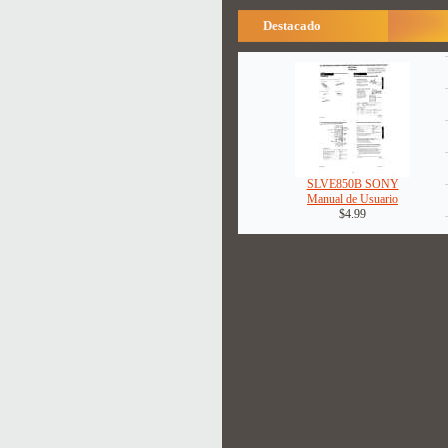
Destacado
SLVE850B SONY
Manual de Usuario
$4.99