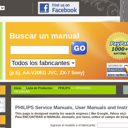
Buscar un manual
(p.Ej. AA-V20EG JVC, ZX-7 Sony)
Inicio
>>
Lista de Productos
>>
PHILIPS
>> HP6404/69 -
HR1561/55
l
PHILIPS Service Manuals, User Manuals and Inst
This page is designed mainly for search engines ( like Google, Yahoo etc).
Para ENCONTRAR el MANUAL deseado, por favor, utilice el campo de búsq
Ingrese el modelo o el fabricante: