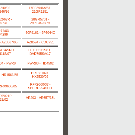
40/02 -
17PF8946A/37 -
946/98
21GR1251
2/67R -
28GR5731 -
5731
29PT3425/79
74/03 -
60P9161 - 9P6044C
34299
- AZ8567/05
AZ8594 - CDC751
BTSASRO -
DECT2111S/11 -
11S/07
DVD795SA/17
34 - FWR8
FWR88 - HD4502
HR1561/60 -
- HR1561/55
HX2530/09
RFX9600/37 -
RFX9600/05
SBCRU254/00H
RP021P -
VR203 - VR657/13L
29/02