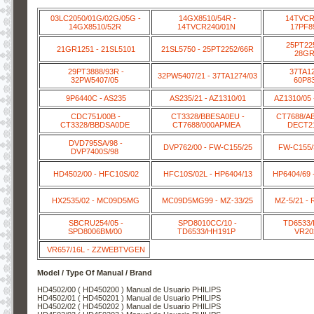
03LC2050/01G/02G/05G -
14GX8510/54R -
14TVCR2
14GX8510/52R
14TVCR240/01N
17PF8
25PT225
21GR1251 - 21SL5101
21SL5750 - 25PT2252/66R
28GR
29PT3888/93R -
37TA12
32PW5407/21 - 37TA1274/03
32PW5407/05
60P8
9P6440C - AS235
AS235/21 - AZ1310/01
AZ1310/05 
CDC751/00B -
CT3328/BBESA0EU -
CT7688/A
CT3328/BBDSA0DE
CT7688/000APMEA
DECT21
DVD795SA/98 -
DVP762/00 - FW-C155/25
FW-C155/
DVP7400S/98
HD4502/00 - HFC10S/02
HFC10S/02L - HP6404/13
HP6404/69 
HX2535/02 - MC09D5MG
MC09D5MG99 - MZ-33/25
MZ-5/21 - 
SBCRU254/05 -
SPD8010CC/10 -
TD6533/
SPD8006BM/00
TD6533/HH191P
VR20
VR657/16L - ZZWEBTVGEN
Model / Type Of Manual / Brand
HD4502/00 ( HD450200 ) Manual de Usuario PHILIPS
HD4502/01 ( HD450201 ) Manual de Usuario PHILIPS
HD4502/02 ( HD450202 ) Manual de Usuario PHILIPS