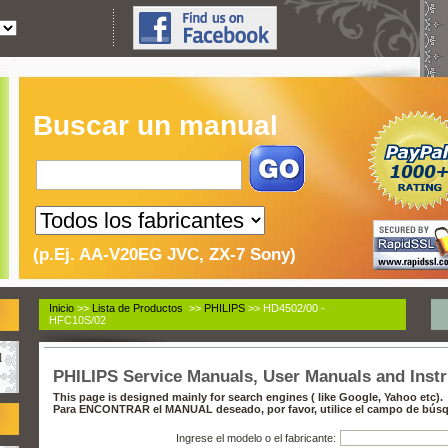
Buscar un manual
(p.Ej. AA-V20EG JVC, ZX-7 Sony)
Inicio
>>
Lista de Productos
>>
PHILIPS
>> HD4502/00 -
HFC10S/02
l
PHILIPS Service Manuals, User Manuals and Inst
This page is designed mainly for search engines ( like Google, Yahoo etc).
Para ENCONTRAR el MANUAL deseado, por favor, utilice el campo de búsq
Ingrese el modelo o el fabricante: