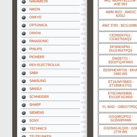
ARZ 560/H/YELLOW 
NAKAMICHI
ASE 583
NIKON
AWM 8022 - AWO/C
62012
ONKYO
OPTONICA
AWZ 3793 - BCG100B
ORION
CE2950XYG2 -
CGM2761KQ2
PANASONIC
DP3840XPN1 -
PHILIPS
DU1145XTPQ9
PIONEER
DW2677/1 -
ED20TQXFW03
REX-ELECTROLUX
ED5PHEXRT00 - EKV
SABA
3460 WS
SAMSUNG
ET16JMYSM03 -
ET18NKXJT01
SANSUI
ET8CHMXKB06 -
SCHNEIDER
EV120FXGW03
SHARP
FL 6042 - GBD277PD
SIEMENS
GGQ8811PG2 -
GI1500PHW9
SONY
GS2SHGXLQ00 - GS
TECHNICS
2778 WS
TELEFUNKEN