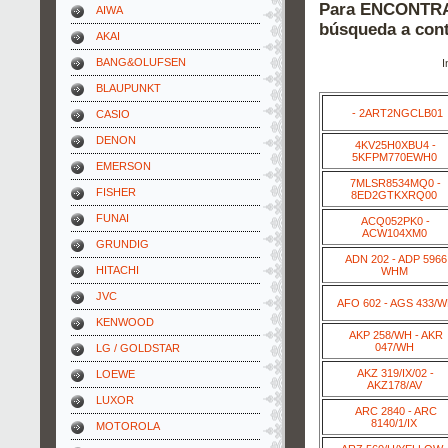
Para ENCONTRAR
AIWA
búsqueda a cont
AKAI
BANG&OLUFSEN
I
BLAUPUNKT
- 2ART2NGCLB01
CASIO
DENON
4KV25H0XBU4 -
5KFPM770EWH0
EMERSON
7MLSR8534MQ0 -
FISHER
8ED2GTKXRQ00
FUNAI
ACQ052PK0 -
ACW104XM0
GRUNDIG
ADN 202 - ADP 5966
HITACHI
WHM
JVC
AFO 602 - AGS 433/
KENWOOD
AKP 258/WH - AKR
047/WH
LG / GOLDSTAR
AKZ 319/IX/02 -
LOEWE
AKZ178/AV
LUXOR
ARC 2840 - ARC
8140/1/IX
MOTOROLA