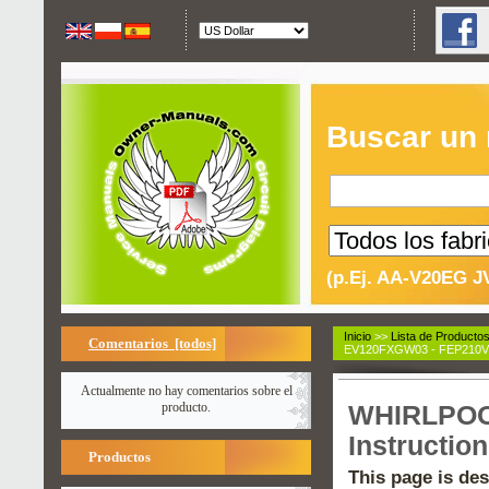
Buscar un
(p.Ej. AA-V20EG J
Inicio
>>
Lista de Producto
Comentarios [todos]
EV120FXGW03 - FEP210V
Actualmente no hay comentarios sobre el
producto.
WHIRLPOOL
Instructio
Productos
This page is des