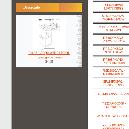
LSP6244BW0 -
Destacado
LSR7233BG2
MDG8757AWW -
MGR4451ADW
MT6120XYQ1 - MWA
0814 FWN
RB160PXBQ2 -
RBD276PDQ14
RF212PXSQ2 -
RF315PXGV1
RAS5133EQ0 WHIRLPOOL
Catálogo de piezas
RF395PXVN0 -
$4.99
RH1000REW00
RSD2000AAW -
RT18AKXBL10
SF114PXSW2 -
SF305EERW3
SF5140SRW0 - SX25
TS22AFXKQ08 -
TUD6900PB2
WCN 3-8 - WH3612 A
YKEBI101DW3 -
YKERS507EA1