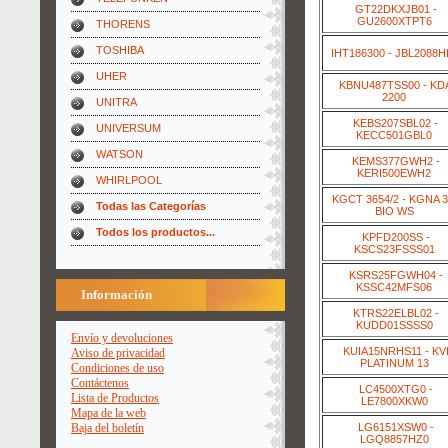
GT22DKXJB01 -
GU2600XTPT6
THORENS
TOSHIBA
IHT186300 - JBL2088
UHER
KBNU487TSS00 - KD
2200
UNITRA
KEBS207SBL02 -
UNIVERSUM
KECC501GBL0
WATSON
KEMS377GWH2 -
KERI500EWH2
WHIRLPOOL
KGCT 3654/2 - KGNA 3
Todas las Categorías
BIO WS
Todos los productos...
KPFD200SS -
KSCS23FSSS01
KSRS25FGWH04 -
KSSC42MFS06
Información
KTRS22ELBL02 -
KUDD01SSSS0
Envío y devoluciones
KUIA15NRHS11 - KV
Aviso de privacidad
PLATINUM 13
Condiciones de uso
Contáctenos
LC4500XTG0 -
Lista de Productos
LE7800XKW0
Mapa de la web
LG6151XSW0 -
Baja del boletín
LGQ8857HZ0