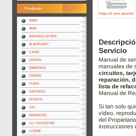
Productos
Haga clic para agranda
AIWA
AKAI
BANG&OLUFSEN
Descripci
BLAUPUNKT
Servicio
CASIO
Manual de serv
DENON
manuales de s
EMERSON
circuitos, ta
FISHER
reparación, 
FUNAI
lista de refa
GRUNDIG
Manual de Rep
HITACHI
Si tan solo qu
JVC
vídeo, reprodu
KENWOOD
del Propietari
LG / GOLDSTAR
instrucciones 
LOEWE