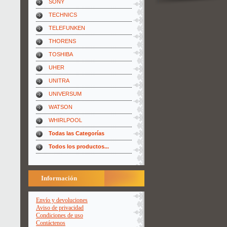
SONY
TECHNICS
TELEFUNKEN
THORENS
TOSHIBA
UHER
UNITRA
UNIVERSUM
WATSON
WHIRLPOOL
Todas las Categorías
Todos los productos...
Información
Envío y devoluciones
Aviso de privacidad
Condiciones de uso
Contáctenos