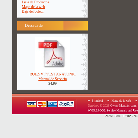
Lista de Productos
Mapa de la web
Baja del boletín
Destacado
RQE27VP/PCS PANASONIC
Manual de Servicio
$4.99
Principal
Mapa de la web
Derechos © 2026
Owner-Manuals.com
.
WHIRLPOOL Service Manuals and Use
Parse Time: 0.282 - Nu