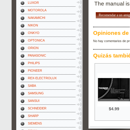
The manual is 
LUXOR
MOTOROLA
Recomendar a un ami
NAKAMICHI
NIKON
Opiniones de 
ONKYO
OPTONICA
No hay comentarios de pr
ORION
Quizás tambi
PANASONIC
PHILIPS
PIONEER
REX-ELECTROLUX
SABA
SAMSUNG
SANSUI
$4.99
SCHNEIDER
SHARP
SIEMENS