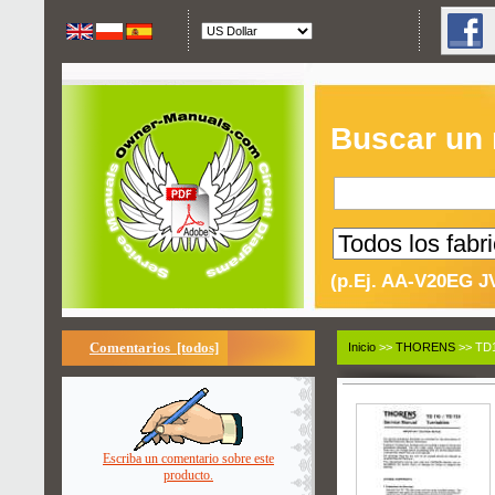
Buscar un
(p.Ej. AA-V20EG J
Comentarios [todos]
Inicio
>>
THORENS
>> TD1
Escriba un comentario sobre este
producto.