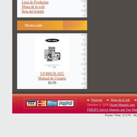
Lista de Productos
Mapa de la web
Baja del boletín
Destacado
UF406GR AEG
Manual de Usuario
$4.99
Principal
Mapa de la web
Derechos © 2026
Owner-Manuals.com
.
PHILIPS Service Manuals and User Man
Parse Time: 0.174 - N