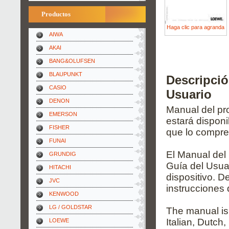
Productos
Haga clic para agranda
AIWA
AKAI
BANG&OLUFSEN
BLAUPUNKT
Descripci
CASIO
Usuario
DENON
Manual del pro
EMERSON
estará dispon
FISHER
que lo compre
FUNAI
El Manual del
GRUNDIG
Guía del Usuar
HITACHI
dispositivo. D
JVC
instrucciones 
KENWOOD
LG / GOLDSTAR
The manual is
Italian, Dutch
LOEWE