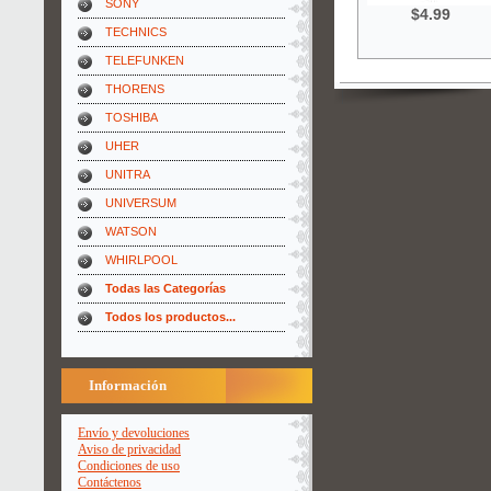
SONY
$4.99
TECHNICS
TELEFUNKEN
THORENS
TOSHIBA
UHER
UNITRA
UNIVERSUM
WATSON
WHIRLPOOL
Todas las Categorías
Todos los productos...
Información
Envío y devoluciones
Aviso de privacidad
Condiciones de uso
Contáctenos