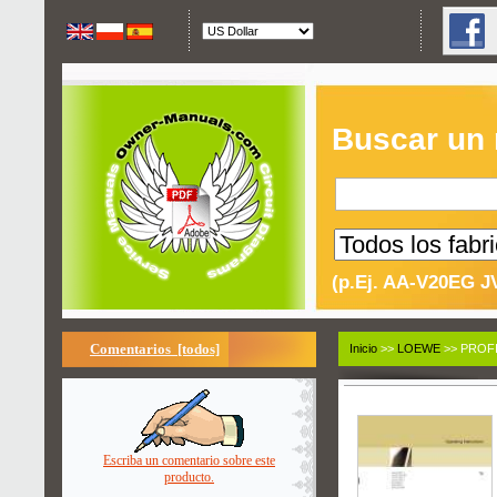
Buscar un
(p.Ej. AA-V20EG J
Comentarios [todos]
Inicio
>>
LOEWE
>> PROFI
Escriba un comentario sobre este
producto.