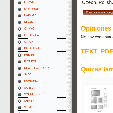
Czech, Polish,
LUXOR
MOTOROLA
Recomendar a un ami
NAKAMICHI
NIKON
Opiniones 
ONKYO
OPTONICA
No hay comentari
ORION
PANASONIC
TEXT_PDF
PHILIPS
PIONEER
Quizás ta
REX-ELECTROLUX
SABA
SAMSUNG
SANSUI
SCHNEIDER
SHARP
SIEMENS