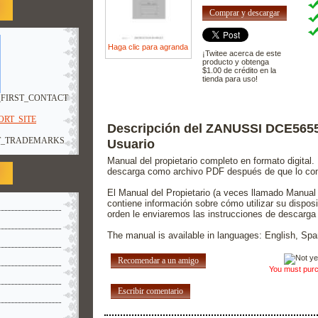
Comprar y descargar
Haga clic para agranda
¡Twitee acerca de este
producto y obtenga
$1.00 de crédito en la
tienda para uso!
FIRST_CONTACT
RT_SITE
Descripción del ZANUSSI DCE565
T_TRADEMARKS
Usuario
Manual del propietario completo en formato digital.
descarga como archivo PDF después de que lo co
El Manual del Propietario (a veces llamado Manual 
contiene información sobre cómo utilizar su dispos
orden le enviaremos las instrucciones de descarga 
The manual is available in languages: English, Spa
Recomendar a un amigo
You must purch
Escribir comentario