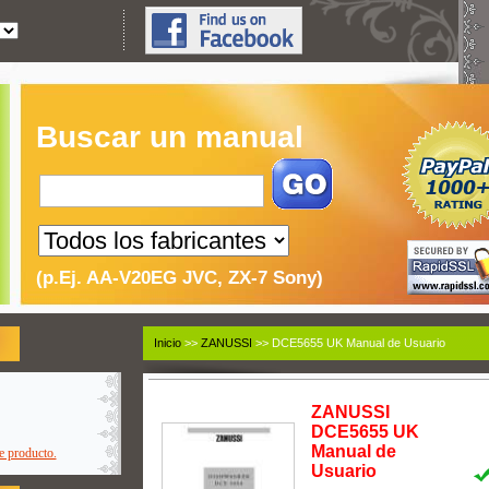
Buscar un manual
(p.Ej. AA-V20EG JVC, ZX-7 Sony)
Inicio
>>
ZANUSSI
>> DCE5655 UK Manual de Usuario
ZANUSSI
DCE5655 UK
Manual de
e producto.
Usuario