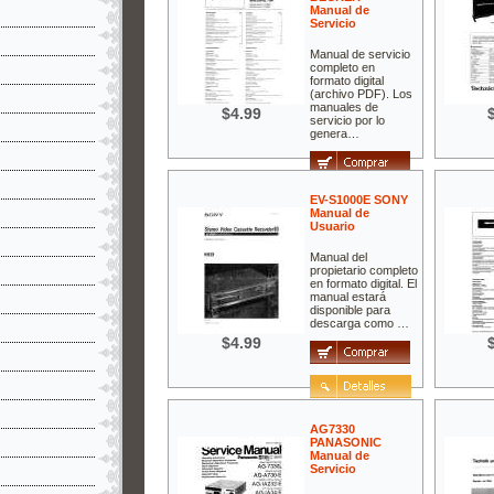
Manual de
Servicio
Manual de servicio
completo en
formato digital
(archivo PDF). Los
manuales de
$4.99
servicio por lo
genera…
EV-S1000E SONY
Manual de
Usuario
Manual del
propietario completo
en formato digital. El
manual estará
disponible para
descarga como …
$4.99
AG7330
PANASONIC
Manual de
Servicio