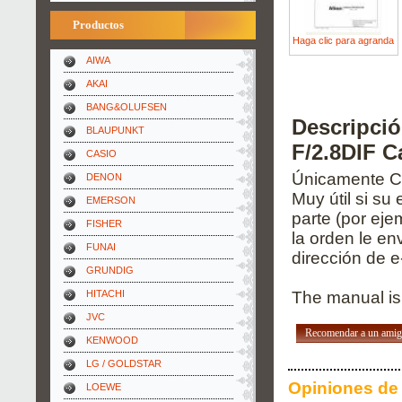
Productos
Haga clic para agranda
AIWA
AKAI
BANG&OLUFSEN
Descripci
BLAUPUNKT
F/2.8DIF C
CASIO
Únicamente Ca
DENON
Muy útil si su
EMERSON
parte (por eje
FISHER
la orden le e
FUNAI
dirección de e
GRUNDIG
HITACHI
The manual is 
JVC
Recomendar a un ami
KENWOOD
LG / GOLDSTAR
Opiniones de 
LOEWE