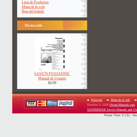
Lista de Productos
Mapa de la web
Baja del boletín
Destacado
SASX70 PANASONIC
Manual de Usuario
$4.99
Principal
Mapa de la web
Derechos © 2026
Owner-Manuals.com
.
SENNHEISER Service Manuals and Use
Parse Time: 0.711 - Nu