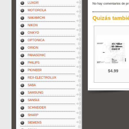
LUXOR
No hay comentarios de pr
MOTOROLA
Quizás tambi
NAKAMICHI
NIKON
ONKYO
OPTONICA
ORION
PANASONIC
PHILIPS
PIONEER
$4.99
REX-ELECTROLUX
SABA
SAMSUNG
SANSUI
SCHNEIDER
SHARP
SIEMENS