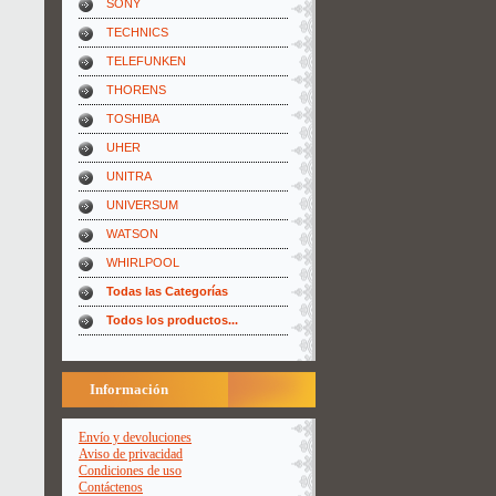
SONY
TECHNICS
TELEFUNKEN
THORENS
TOSHIBA
UHER
UNITRA
UNIVERSUM
WATSON
WHIRLPOOL
Todas las Categorías
Todos los productos...
Información
Envío y devoluciones
Aviso de privacidad
Condiciones de uso
Contáctenos