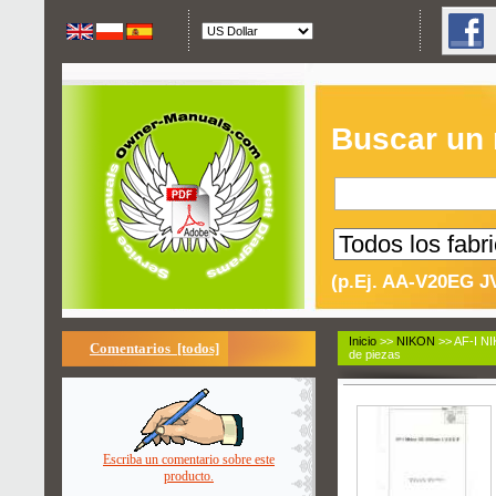
Buscar un
(p.Ej. AA-V20EG J
Inicio
>>
NIKON
>> AF-I N
Comentarios [todos]
de piezas
Escriba un comentario sobre este
producto.