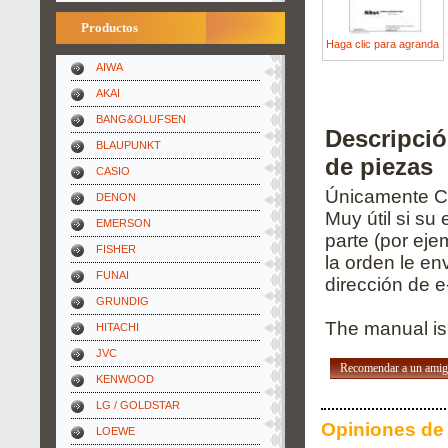
Productos
Haga clic para agranda
AIWA
AKAI
BANG&OLUFSEN
Descripci
BLAUPUNKT
de piezas
CASIO
Únicamente Ca
DENON
Muy útil si su
EMERSON
parte (por eje
FISHER
la orden le e
FUNAI
dirección de e
GRUNDIG
The manual is 
HITACHI
JVC
Recomendar a un ami
KENWOOD
LG / GOLDSTAR
Opiniones de 
LOEWE