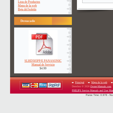
Lista de Productos
Mapa de la web
Baja del boletín
Destacado
SLHD505PP/E PANASONIC
Manual de Servicio
$4.99
Principal
Mapa de la web
Derechos © 2026
Owner-Manuals.com
.
PHILIPS Service Manuals and User Man
Parse Time: 0.978 - Nu