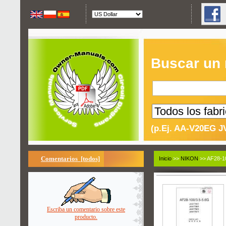
Buscar un
(p.Ej. AA-V20EG J
Comentarios [todos]
Inicio
>>
NIKON
>> AF28-10
Escriba un comentario sobre este
producto.