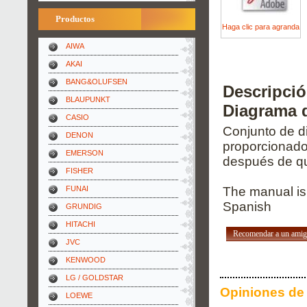
Productos
Haga clic para agranda
AIWA
AKAI
BANG&OLUFSEN
Descripci
BLAUPUNKT
Diagrama d
CASIO
Conjunto de d
DENON
proporcionado
EMERSON
después de qu
FISHER
FUNAI
The manual is
Spanish
GRUNDIG
HITACHI
Recomendar a un ami
JVC
KENWOOD
LG / GOLDSTAR
Opiniones de 
LOEWE