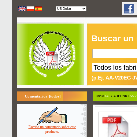
Buscar un
(p.Ej. AA-V20EG J
Comentarios [todos]
Inicio
>>
BLAUPUNKT
>> 7
Escriba un comentario sobre este
producto.