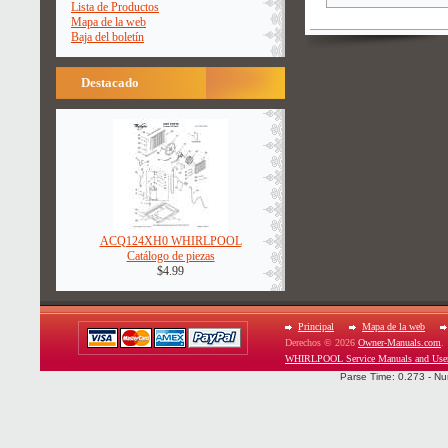
Lista de Productos
Mapa de la web
Baja del boletín
Destacado
ACQ124XH0 WHIRLPOOL
Catálogo de piezas
$4.99
Principal
Mapa de la web
Derechos © 2026
Owner-Manuals.com
.
WHIRLPOOL Service Manuals and Use
Parse Time: 0.273 - Nu