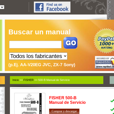
Buscar un manual
(p.Ej. AA-V20EG JVC, ZX-7 Sony)
Inicio
>>
FISHER
>> 500-B Manual de Servicio
FISHER
500-B
Manual de Servicio
Comprar y descargar