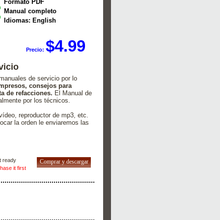
Formato PDF
Manual completo
Idiomas: English
$4.99
Precio:
vicio
manuales de servicio por lo
 impresos, consejos para
a de refacciones.
El Manual de
lmente por los técnicos.
 vídeo, reproductor de mp3, etc.
ocar la orden le enviaremos las
ase it first