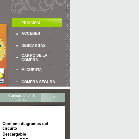
PRINCIPAL
ACCEDER
DESCARGAS
CARRO DE LA
COMPRA
MI CUENTA
COMPRA SEGURA
0 artículo(s) en Su
carrito
Contiene diagramas del
circuito
Descargable