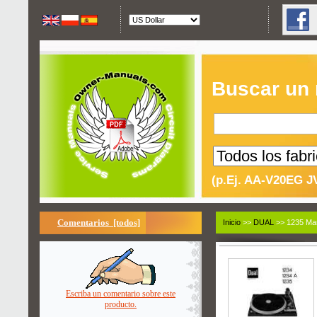
Buscar un
(p.Ej. AA-V20EG J
Comentarios [todos]
Inicio
>>
DUAL
>> 1235 Man
Escriba un comentario sobre este
producto.