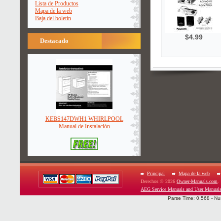
Lista de Productos
Mapa de la web
Baja del boletín
$4.99
Destacado
KEBS147DWH1 WHIRLPOOL
Manual de Instalación
Principal
Mapa de la web
Derechos © 2026
Owner-Manuals.com
.
AEG Service Manuals and User Manual
Parse Time: 0.568 - Nu