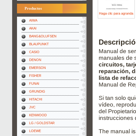
Productos
Haga clic para agranda
AIWA
AKAI
BANG&OLUFSEN
Descripció
BLAUPUNKT
Manual de serv
CASIO
manuales de s
DENON
circuitos, ta
EMERSON
reparación, 
FISHER
lista de refa
Manual de Rep
FUNAI
GRUNDIG
Si tan solo qu
HITACHI
vídeo, reprodu
JVC
del Propietari
KENWOOD
instrucciones 
LG / GOLDSTAR
The manual is
LOEWE