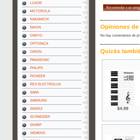
LUXOR
Recomendar a un ami
MOTOROLA
NAKAMICHI
Opiniones de 
NIKON
ONKYO
No hay comentarios de pr
OPTONICA
Quizás tambi
ORION
PANASONIC
PHILIPS
PIONEER
REX-ELECTROLUX
SABA
SAMSUNG
$4.99
SANSUI
SCHNEIDER
SHARP
SIEMENS