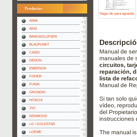
Productos
Haga clic para agranda
AIWA
AKAI
BANG&OLUFSEN
Descripció
BLAUPUNKT
Manual de serv
CASIO
manuales de s
DENON
circuitos, ta
EMERSON
reparación, 
FISHER
lista de refa
Manual de Rep
FUNAI
GRUNDIG
Si tan solo qu
HITACHI
vídeo, reprodu
JVC
del Propietari
KENWOOD
instrucciones 
LG / GOLDSTAR
The manual is
LOEWE