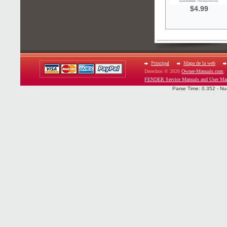
$4.99
Principal
Mapa de la web
Derechos © 2026
Owner-Manuals.com
.
FENDER Service Manuals and User Ma
Parse Time: 0.352 - Nu