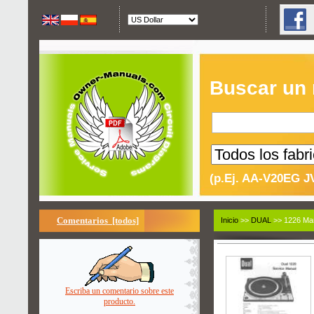
Buscar un
(p.Ej. AA-V20EG J
Comentarios [todos]
Inicio
>>
DUAL
>> 1226 Man
Escriba un comentario sobre este
producto.