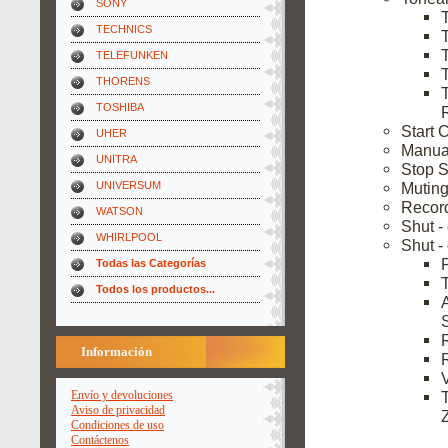
SONY
TECHNICS
TELEFUNKEN
THORENS
TOSHIBA
Start 
UHER
Manual
UNITRA
Stop S
UNIVERSUM
Muting
Recor
WATSON
Shut -
WHIRLPOOL
Shut -
Todas las Categorías
Todos los productos...
Información
Envío y devoluciones
Aviso de privacidad
Condiciones de uso
Contáctenos