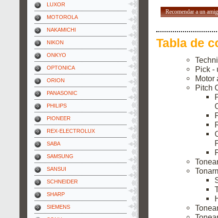
LUXOR
Recomendar a un ami
MOTOROLA
NAKAMICHI
Tabla de c
NIKON
ONKYO
Techni
OPTONICA
Pick -
Motor 
ORION
Pitch 
PANASONIC
PHILIPS
PIONEER
REX-ELECTROLUX
SABA
P
SAMSUNG
Tonea
SANSUI
Tonarm
SCHNEIDER
SHARP
H
Tonea
SIEMENS
Tonear