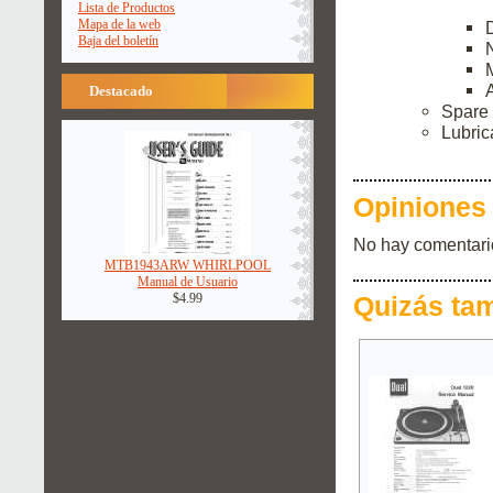
Lista de Productos
Mapa de la web
Baja del boletín
Destacado
Spare 
Lubric
Opiniones 
No hay comentari
MTB1943ARW WHIRLPOOL
Manual de Usuario
$4.99
Quizás ta