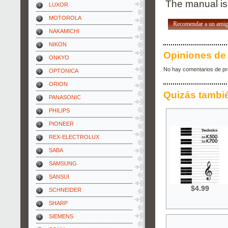
The manual is 
LUXOR
MOTOROLA
Recomendar a un ami
NAKAMICHI
NIKON
Opiniones de 
ONKYO
No hay comentarios de pr
OPTONICA
ORION
Quizás tambi
PANASONIC
PHILIPS
PIONEER
REX-ELECTROLUX
SABA
SAMSUNG
SANSUI
$4.99
SCHNEIDER
SHARP
SIEMENS