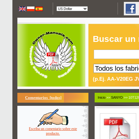
Buscar un
(p.Ej. AA-V20EG J
Comentarios [todos]
Inicio
>>
SANYO
>> 10T128
Escriba un comentario sobre este
producto.