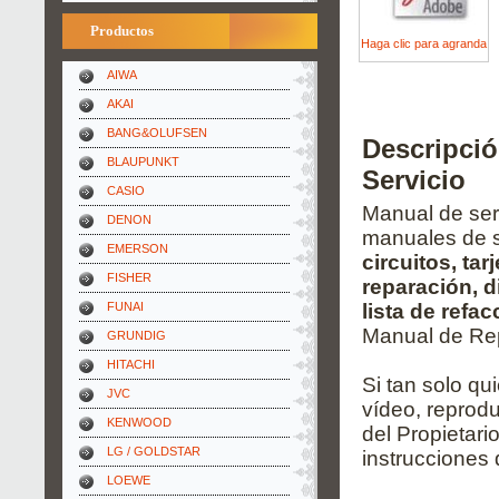
Productos
Haga clic para agranda
AIWA
AKAI
BANG&OLUFSEN
Descripci
BLAUPUNKT
Servicio
CASIO
Manual de serv
DENON
manuales de s
EMERSON
circuitos, ta
FISHER
reparación, 
FUNAI
lista de refa
Manual de Rep
GRUNDIG
HITACHI
Si tan solo qu
JVC
vídeo, reprodu
KENWOOD
del Propietari
LG / GOLDSTAR
instrucciones 
LOEWE