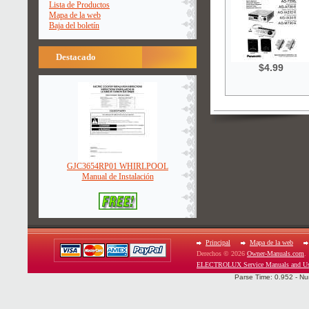
Lista de Productos
Mapa de la web
Baja del boletín
Destacado
$4.99
GJC3654RP01 WHIRLPOOL
Manual de Instalación
Principal
Mapa de la web
Derechos © 2026
Owner-Manuals.com
.
ELECTROLUX Service Manuals and Us
Parse Time: 0.952 - Nu